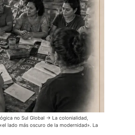
lógica no Sul Global → La colonialidad,
«el lado más oscuro de la modernidad». La