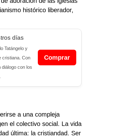
 de adoración de las iglesias
anismo histórico liberador,
tros días
o Tatángelo y
Comprar
 cristiana. Con
n diálogo con los
.
ferirse a una compleja
en el colectivo social. La vida
d última: la cristiandad. Ser