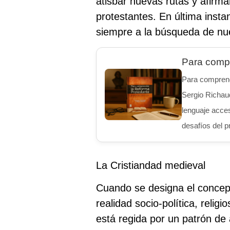
atisbar nuevas rutas y afirma
protestantes. En última insta
siempre a la búsqueda de nue
Para compr
Para comprend
Sergio Richaud
lenguaje acces
desafíos del p
La Cristiandad medieval
Cuando se designa el concept
realidad socio-política, relig
está regida por un patrón de 