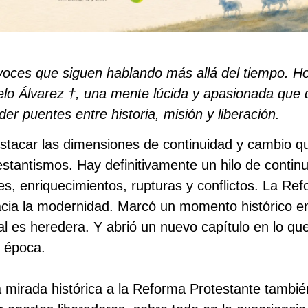
voces que siguen hablando más allá del tiempo. H
lo Álvarez †
, una mente lúcida y apasionada que d
er puentes entre historia, misión y liberación.
destacar las dimensiones de continuidad y cambio q
testantismos. Hay definitivamente un hilo de continu
s, enriquecimientos, rupturas y conflictos. La Ref
acia la modernidad. Marcó un momento histórico en
al es heredera. Y abrió un nuevo capítulo en lo qu
 época.
a mirada histórica a la Reforma Protestante tambié