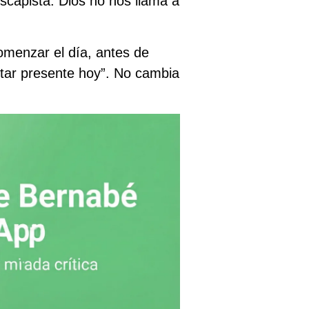
escapista: Dios no nos llama a
omenzar el día, antes de
estar presente hoy”. No cambia