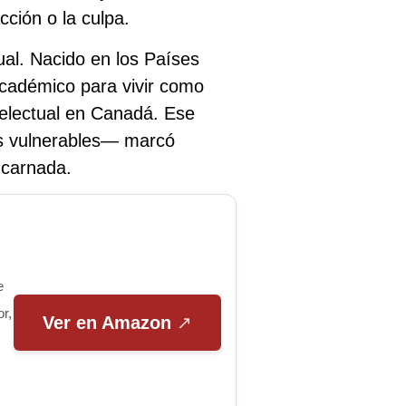
cción o la culpa.
tual. Nacido en los Países
cadémico para vivir como
electual en Canadá. Ese
as vulnerables— marcó
ncarnada.
e
or,
Ver en Amazon