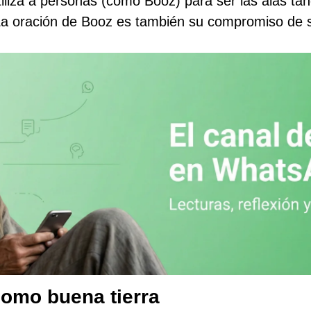
iliza a personas (como Booz) para ser
las alas tan
 La oración de Booz es también su compromiso de 
como buena tierra