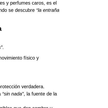
s y perfumes caros, es el
uando se descubre
“la entraña
a
s”
.
ovimiento físico y
protección verdadera.
a
“sin nada”
, la fuente de la