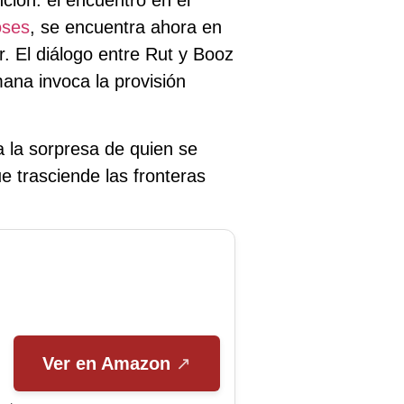
nción:
el encuentro en el
oses
, se encuentra ahora en
r. El diálogo entre Rut y Booz
mana invoca la provisión
 la sorpresa de quien se
que
trasciende las fronteras
Ver en Amazon