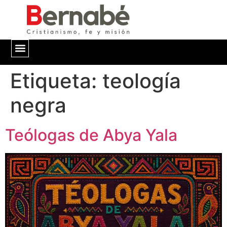
Etiqueta:
QUIÉNES SOMOS
teología
negra
Teólogas de Abya Yala