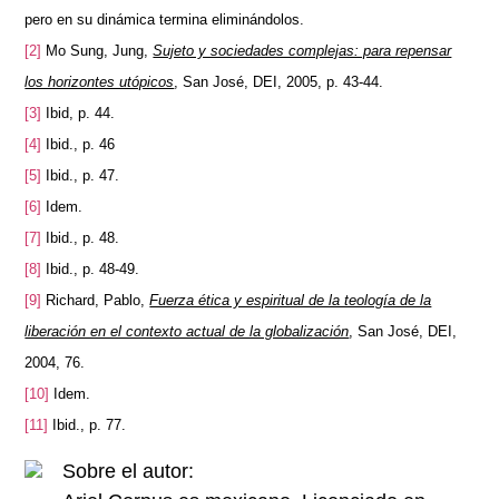
pero en su dinámica termina eliminándolos.
[2]
Mo Sung, Jung,
Sujeto y sociedades complejas: para repensar
los horizontes utópicos
, San José, DEI, 2005, p. 43-44.
[3]
Ibid, p. 44.
[4]
Ibid., p. 46
[5]
Ibid., p. 47.
[6]
Idem.
[7]
Ibid., p. 48.
[8]
Ibid., p. 48-49.
[9]
Richard, Pablo,
Fuerza ética y espiritual de la teología de la
liberación en el contexto actual de la globalización
, San José, DEI,
2004, 76.
[10]
Idem.
[11]
Ibid., p. 77.
Sobre el autor: