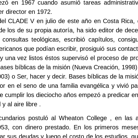
mpezó en 1967 cuando asumió tareas administrat
er director en 1972.
el CLADE V en julio de este año en Costa Rica,
 los de su propia autoría, ha sido editor de dece
consultas teológicas, escribió capítulos, consi
ricanos que podían escribir, prosiguió sus contact
y una vez listos éstos supervisó el proceso de pro
ases bíblicas de la misión (Nueva Creación, 1998)
03) o Ser, hacer y decir. Bases bíblicas de la misió
or en el seno de una familia evangélica y vivió p
de cumplir los dieciocho años empezó a predicar en
 al aire libre .
ecundarios postuló al Wheaton College , en las 
953, con dinero prestado. En los primeros meses
gar sus deudas y luego el costo de los estudios, 