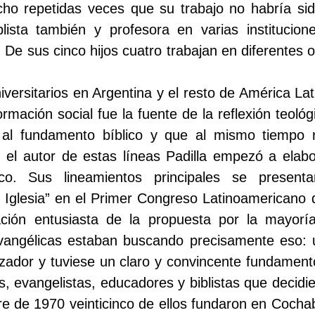
icho repetidas veces que su trabajo no habría sid
lista también y profesora en varias institucio
 De sus cinco hijos cuatro trabajan en diferentes 
niversitarios en Argentina y el resto de América L
ormación social fue la fuente de la reflexión teoló
l al fundamento bíblico y que al mismo tiempo 
 el autor de estas líneas Padilla empezó a elabor
ico. Sus lineamientos principales se presen
a Iglesia” en el Primer Congreso Latinoamericano
ión entusiasta de la propuesta por la mayorí
evangélicas estaban buscando precisamente eso: u
zador y tuviese un claro y convincente fundamento 
 evangelistas, educadores y biblistas que decidie
re de 1970 veinticinco de ellos fundaron en Cochab