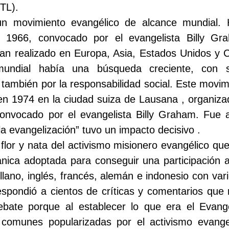
TL).
n movimiento evangélico de alcance mundial. 
, 1966, convocado por el evangelista Billy Gr
ían realizado en Europa, Asia, Estados Unidos y 
mundial había una búsqueda creciente, con s
 también por la responsabilidad social. Este movi
 en 1974 en la ciudad suiza de Lausana , organiza
 convocado por el evangelista Billy Graham. Fue 
 la evangelización” tuvo un impacto decisivo .
flor y nata del activismo misionero evangélico q
nica adoptada para conseguir una participación am
llano, inglés, francés, alemán e indonesio con va
respondió a cientos de críticas y comentarios que
ate porque al establecer lo que era el Evange
s comunes popularizadas por el activismo evange