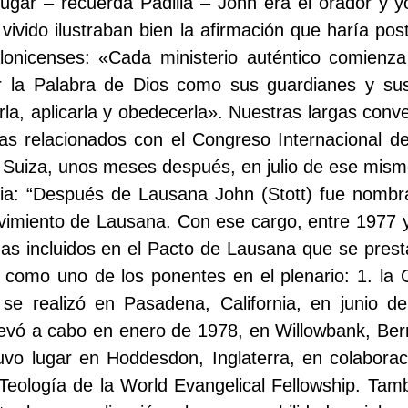
lugar – recuerda Padilla – John era el orador y 
 vivido ilustraban bien la afirmación que haría po
alonicenses: «Cada ministerio auténtico comienz
 la Palabra de Dios como sus guardianes y sus
rla, aplicarla y obedecerla». Nuestras largas con
s relacionados con el Congreso Internacional de
 Suiza, unos meses después, en julio de ese mism
ria: “Después de Lausana John (Stott) fue nomb
vimiento de Lausana. Con ese cargo, entre 1977 
as incluidos en el Pacto de Lausana que se presta
 como uno de los ponentes en el plenario: 1. la C
e realizó en Pasadena, California, en junio de
llevó a cabo en enero de 1978, en Willowbank, Ber
 tuvo lugar en Hoddesdon, Inglaterra, en colabora
eología de la World Evangelical Fellowship. Tambi