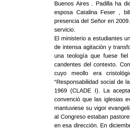
Buenos Aires . Padilla ha d
esposa Catalina Feser , bib
presencia del Señor en 2009.
servicio.
El ministerio a estudiantes u
de intensa agitación y transf
una teología que fuese fie
candentes del contexto. Con
cuyo meollo era cristológ
“Responsabilidad social de l
1969 (CLADE I). La aceptac
convenció que las iglesias 
mantuviese su vigor evangeli
al Congreso estaban pastores,
en esa dirección. En diciemb