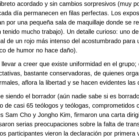
 libreto acordado y sin cambios sorpresivos (muy 
da día permanecen en filas perfectas. Los exposi
san por una pequeña sala de maquillaje donde se r
n tenido mucho trabajo). Un detalle curioso: uno d
abial de un rojo más intenso del acostumbrado para
oco de humor no hace daño).
 llevar a creer que existe uniformidad en el grupo;
ctativas, bastante conservadoras, de quienes orga
males, aflora la libertad y se hacen evidentes las 
e siendo el borrador (aún nadie sabe si es borrador
o de casi 65 teólogos y teólogas, comprometidos co
s Sam Cho y Jongho Kim, firmaron una carta dirig
aron serias preocupaciones sobre la falta de tran
s participantes vieron la declaración por primera