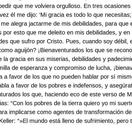
dir que me volviera orgulloso. En tres ocasiones d
vez él me dijo: ‘Mi gracia es todo lo que necesitas
a me alegra jactarme de mis debilidades, para que 
 por esto que me deleito en mis debilidades, y en l
ades que sufro por Cristo. Pues, cuando soy débil, 
 como aguijón? ¡Bienaventurados los que se recon
 la gracia en sus miserias, debilidades y padecimi
emilla de esperanza y compromiso de lucha, ¡biena
 a favor de los que no pueden hablar por sí mismos
abla a favor de los pobres e indefensos, y asegúrat
nturados los que, haciendo eco de este verso de M
s: “Con los pobres de la tierra quiero yo mi suer
 para implicarse como agentes de transformación d
Keller: “»El mundo está lleno de sufrimiento, pero