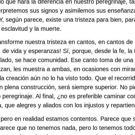
o que hará la diferencia en nuestro peregrinaje, 
erpretemos sus signos y asimilemos sus enseñanz
Y, según parece, existe una tristeza para bien, para
a esclavitud y la muerte.
ansforme nuestra tristeza en cantos, en cantos de 
 de vida y esperanzas! Sí, porque, desde la fe, la 
lado, se hace comunidad. Ese canto toma de una m
anzan, les muestra a ambas, en ocasiones con mira
la creación aún no lo ha visto todo. Que el recorri
en plena construcción, será siempre superior. No 
o peregrinaje. Al final, ¿no es preferible caminar con
za, que alegres y aliados con los injustos y repart
, pero en realidad estamos contentos. Parece que
arece que no tenemos nada, pero lo tenemos todo 