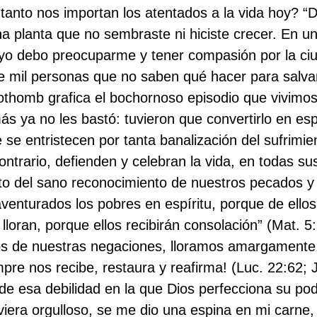
anto nos importan los atentados a la vida hoy? “
 planta que no sembraste ni hiciste crecer. En una
yo debo preocuparme y tener compasión por la ci
nte mil personas que no saben qué hacer para salv
Nothomb grafica el bochornoso episodio que vivimo
ás ya no les bastó: tuvieron que convertirlo en es
se entristecen por tanta banalización del sufrimie
contrario, defienden y celebran la vida, en todas s
ruto del sano reconocimiento de nuestros pecados y
enturados los pobres en espíritu, porque de ellos e
loran, porque ellos recibirán consolación” (Mat. 5
s de nuestras negaciones, lloramos amargamente,
pre nos recibe, restaura y reafirma! (Luc. 22:62; 
a de esa debilidad en la que Dios perfecciona su p
viera orgulloso, se me dio una espina en mi carne