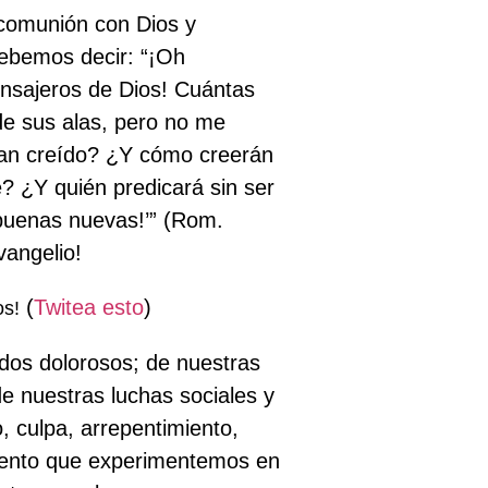
 comunión con Dios y
ebemos decir: “¡Oh
ensajeros de Dios! Cuántas
 de sus alas, pero no me
 han creído? ¿Y cómo creerán
? ¿Y quién predicará sin ser
 buenas nuevas!’” (Rom.
vangelio!
(
Twitea esto
)
os!
rdos dolorosos; de nuestras
e nuestras luchas sociales y
, culpa, arrepentimiento,
miento que experimentemos en