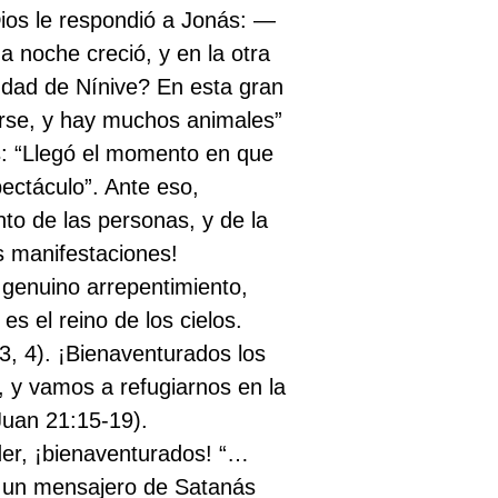
Dios le respondió a Jonás: —
 noche creció, y en la otra
udad de Nínive? En esta gran
arse, y hay muchos animales”
s: “Llegó el momento en que
pectáculo”. Ante eso,
nto de las personas, y de la
us manifestaciones!
 genuino arrepentimiento,
s el reino de los cielos.
:3, 4). ¡Bienaventurados los
 y vamos a refugiarnos en la
Juan 21:15-19).
oder, ¡bienaventurados! “…
, un mensajero de Satanás