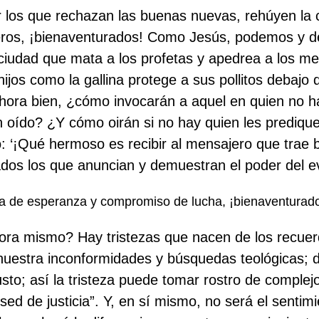
or los que rechazan las buenas nuevas, rehúyen la
eros, ¡bienaventurados! Como Jesús, podemos y d
 ciudad que mata a los profetas y apedrea a los m
hijos como la gallina protege a sus pollitos debajo
“Ahora bien, ¿cómo invocarán a aquel en quien no
 oído? ¿Y cómo oirán si no hay quien les predique
o: ‘¡Qué hermoso es recibir al mensajero que trae
dos los que anuncian y demuestran el poder del e
lla de esperanza y compromiso de lucha, ¡bienaventurad
ahora mismo? Hay tristezas que nacen de los recue
 nuestra inconformidades y búsquedas teológicas; d
to; así la tristeza puede tomar rostro de complejo
ed de justicia”. Y, en sí mismo, no será el senti