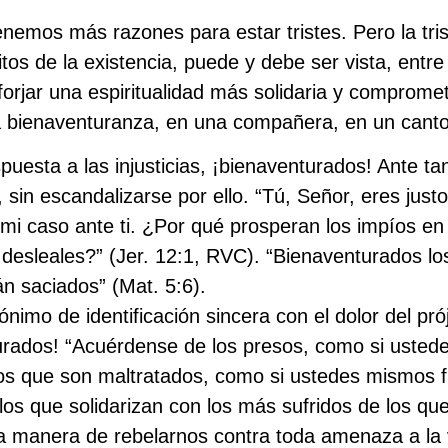
enemos más razones para estar tristes. Pero la tri
tos de la existencia, puede y debe ser vista, entr
forjar una espiritualidad más solidaria y compromet
na bienaventuranza, en una compañera, en un cant
spuesta a las injusticias, ¡bienaventurados! Ante tan
sin escandalizarse por ello. “Tú, Señor, eres just
i caso ante ti. ¿Por qué prosperan los impíos en 
 desleales?” (Jer. 12:1, RVC). “Bienaventurados l
rán saciados” (Mat. 5:6).
nónimo de identificación sincera con el dolor del pr
turados! “Acuérdense de los presos, como si uste
los que son maltratados, como si ustedes mismos f
los que solidarizan con los más sufridos de los qu
na manera de rebelarnos contra toda amenaza a la v