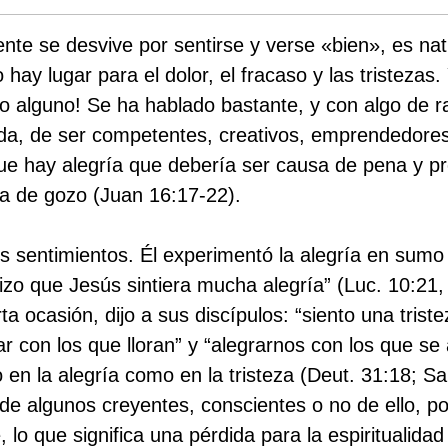
ente se desvive por sentirse y verse «bien», es natu
 no hay lugar para el dolor, el fracaso y las tristez
do alguno! Se ha hablado bastante, y con algo de r
vida, de ser competentes, creativos, emprendedores,
e hay alegría que debería ser causa de pena y pr
sa de gozo (Juan 16:17-22).
s sentimientos. Él experimentó la alegría en sum
zo que Jesús sintiera mucha alegría” (Luc. 10:21, 
ta ocasión, dijo a sus discípulos: “siento una trist
rar con los que lloran” y “alegrarnos con los que se
o en la alegría como en la tristeza (Deut. 31:18; Sal
 de algunos creyentes, conscientes o no de ello, por
 lo que significa una pérdida para la espiritualidad 