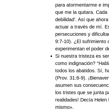
para atormentarme e impe
que me la quitara. Cada 
debilidad’. Así que ahor
actuar a través de mí. Es
persecuciones y dificult
9:7-10). ¿El sufrimiento
experimentan el poder de
Si nuestra tristeza es s
como indignación? “Habla
todos los abatidos. Sí, h
(Prov. 31:8-9). ¡Bienave
asumen sus consecuencia
los tristes que se junta
realidades! Decía Helen 
mismo».