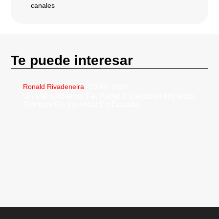
canales
Te puede interesar
Ronald Rivadeneira
29 Abr 2026
Un Mal Gobierno: Fe, Poder Y Desobediencia En
Tiempos De Injusticia En Ecuador