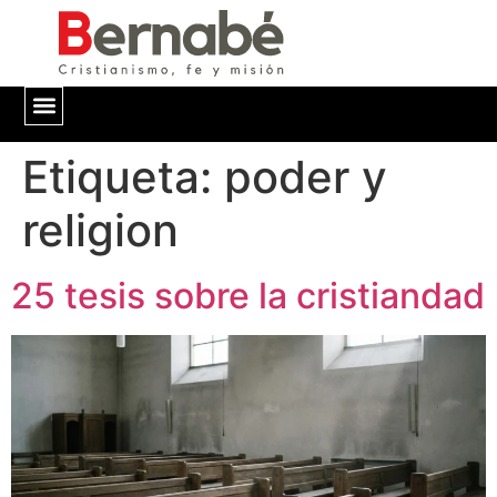
Etiqueta:
QUIÉNES SOMOS
poder y
religion
25 tesis sobre la cristiandad