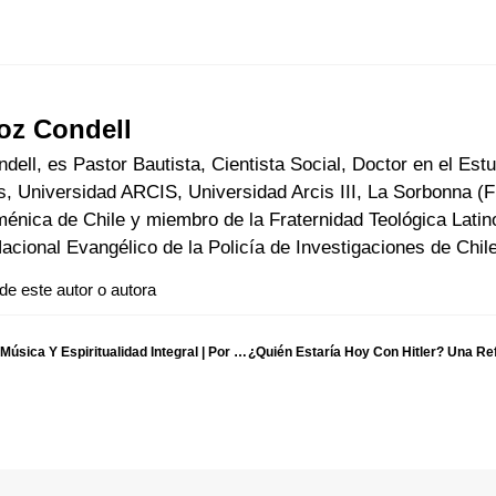
oz Condell
ell, es Pastor Bautista, Cientista Social, Doctor en el Est
, Universidad ARCIS, Universidad Arcis III, La Sorbonna (Fr
énica de Chile y miembro de la Fraternidad Teológica Lati
cional Evangélico de la Policía de Investigaciones de Chil
 de este autor o autora
Baja A Dios De Las Nubes, Luis Alfredo Días: Música Y Espiritualidad Integral | Por Leonardo Álvarez