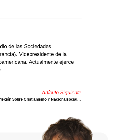
udio de las Sociedades
ancia). Vicepresidente de la
noamericana. Actualmente ejerce
e
Artículo Siguiente
¿Quién Estaría Hoy Con Hitler? Una Reflexión Sobre Cristianismo Y Nacionalsocialismo | Por Manfred Svensson