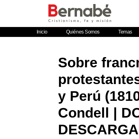
Inicio
Quiénes Somos
Temas
Sobre franc
protestante
y Perú (181
Condell |
DESCARGA