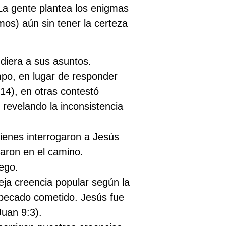
! La gente plantea los enigmas
os) aún sin tener la certeza
diera a sus asuntos.
empo, en lugar de responder
14), en otras contestó
revelando la inconsistencia
uienes interrogaron a Jesús
aron en el camino.
ego.
eja creencia popular según la
n pecado cometido. Jesús fue
Juan 9:3).