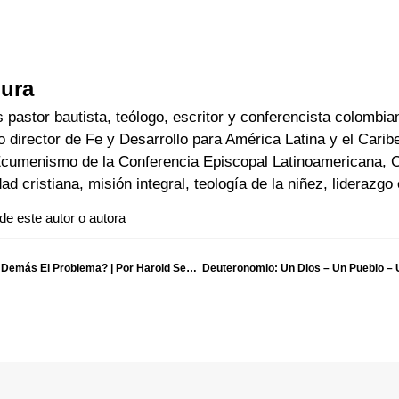
gura
 pastor bautista, teólogo, escritor y conferencista colombi
irector de Fe y Desarrollo para América Latina y el Carib
Ecumenismo de la Conferencia Episcopal Latinoamericana, C
dad cristiana, misión integral, teología de la niñez, liderazgo
 de este autor o autora
Reflexiones De Cuaresma – Día 25: ¿Son Los Demás El Problema? | Por Harold Segura
Deuteronomio: Un Dios – Un Pueblo – U