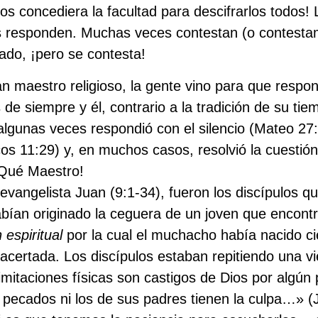
Dios concediera la facultad para descifrarlos todos
s responden. Muchas veces contestan (o contestam
ado, ¡pero se contesta!
n maestro religioso, la gente vino para que respon
 de siempre y él, contrario a la tradición de su ti
algunas veces respondió con el silencio (Mateo 27:
s 11:29) y, en muchos casos, resolvió la cuestión 
¡Qué Maestro!
 evangelista Juan (9:1-34), fueron los discípulos q
bían originado la ceguera de un joven que encontr
 espiritual
por la cual el muchacho había nacido ci
acertada. Los discípulos estaban repitiendo una vi
limitaciones físicas son castigos de Dios por algú
 pecados ni los de sus padres tienen la culpa…» (