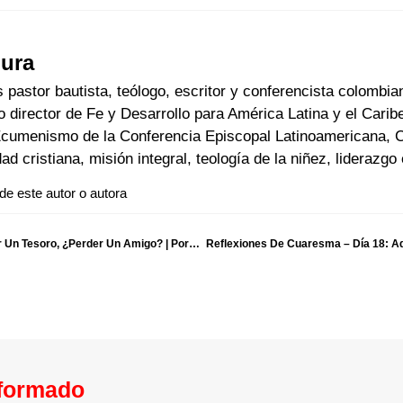
gura
 pastor bautista, teólogo, escritor y conferencista colombi
irector de Fe y Desarrollo para América Latina y el Carib
Ecumenismo de la Conferencia Episcopal Latinoamericana, C
dad cristiana, misión integral, teología de la niñez, liderazgo
 de este autor o autora
Reflexiones De Cuaresma – Día 16: Encontrar Un Tesoro, ¿perder Un Amigo? | Por Harold Segura
Reflexiones De Cuaresma – Día 18: Aq
nformado