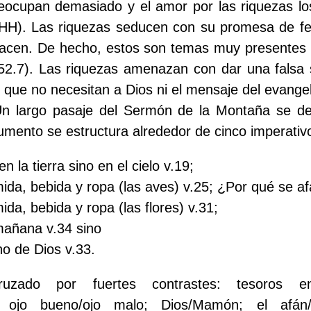
reocupan demasiado y el amor por las riquezas lo
HH). Las riquezas seducen con su promesa de feli
sfacen. De hecho, estos son temas muy presentes 
; 52.7). Las riquezas amenazan con dar una falsa 
y que no necesitan a Dios ni el mensaje del evangel
 largo pasaje del Sermón de la Montaña se de
gumento se estructura alrededor de cinco imperativ
 la tierra sino en el cielo v.19;
ida, bebida y ropa (las aves) v.25; ¿Por qué se a
da, bebida y ropa (las flores) v.31;
mañana v.34 sino
no de Dios v.33.
zado por fuertes contrastes: tesoros en 
s; ojo bueno/ojo malo; Dios/Mamón; el afán