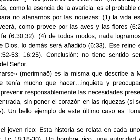
, como la esencia de la avaricia, es el probable o
para no afanarnos por las riquezas: (1) la vida 
oveerá, como provee por las aves y las flores (6:
 fe (6:30,32); (4) de todos modos, nada logramos
 Dios, lo demás será añadido (6:33). Ese reino es
:52-53; 16:25). Conclusión: no tiene sentido s
del Señor.
anarse» (merimnaô) es la misma que describe a 
e tenía mucho que hacer…inquieta y preocup
prevenir responsablemente las necesidades presen
entrada, sin poner el corazón en las riquezas (si 
s). Un bello ejemplo de este último caso es Tom
l joven rico:
Esta historia se relata en cada uno
; Lc 18:18-30). Un hombre rico, una autoridad