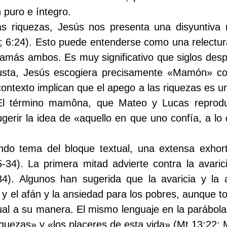
 puro e íntegro.
s riquezas, Jesús nos presenta una disyuntiva 
 6:24). Esto puede entenderse como una relectura 
 jamás ambos. Es muy significativo que siglos de
justa, Jesús escogiera precisamente «Mamón» co
 contexto implican que el apego a las riquezas es u
). El término mamôna, que Mateo y Lucas reprodu
gerir la idea de «aquello en que uno confía, a l
do tema del bloque textual, una extensa exhorta
-34). La primera mitad advierte contra la avaric
34). Algunos han sugerida que la avaricia y la
 y el afán y la ansiedad para los pobres, aunque to
ual a su manera. El mismo lenguaje en la parábola
iquezas» y «los placeres de esta vida» (Mt 13:22; 