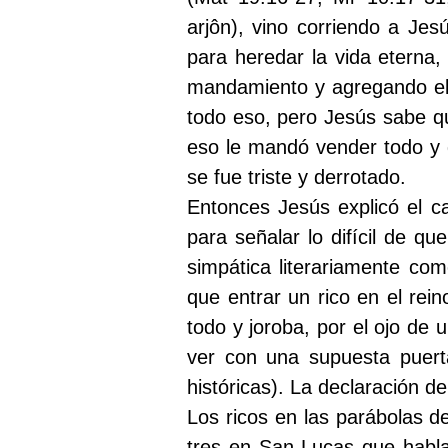
arjôn), vino corriendo a Je
para heredar la vida eterna, 
mandamiento y agregando el 
todo eso, pero Jesús sabe q
eso le mandó vender todo y d
se fue triste y derrotado.
Entonces Jesús explicó el cas
para señalar lo difícil de q
simpática literariamente co
que entrar un rico en el re
todo y joroba, por el ojo de
ver con una supuesta puert
históricas). La declaración d
Los ricos en las parábolas 
tres en San Lucas que hablan