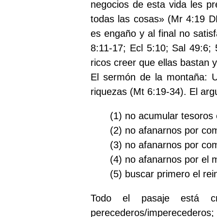
negocios de esta vida les p
todas las cosas» (Mr 4:19 D
es engaño y al final no sati
8:11-17; Ecl 5:10; Sal 49:6
ricos creer que ellas bastan 
El sermón de la montaña:
Un
riquezas (Mt 6:19-34). El ar
(1) no acumular tesoros en
(2) no afanarnos por com
(3) no afanarnos por comi
(4) no afanarnos por el 
(5) buscar primero el rei
Todo el pasaje está cru
perecederos/imperecedero