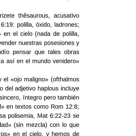
izete thêsaurous, acusativo
19: polilla, óxido, ladrones;
n el cielo (nada de polilla,
 vender nuestras posesiones y
dío pensar que tales obras
sita así en el mundo venidero»
 el «ojo maligno» (ofthalmos
 del adjetivo haplous incluye
 sincero, íntegro pero también
dad» en textos como Rom 12:8;
sa polisemia, Mat 6:22-23 se
dad» (sin mezcla) con lo que
os» en el cielo, y hemos de