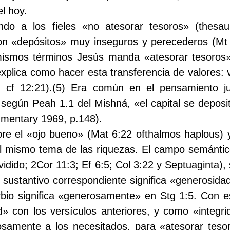
l hoy.
o a los fieles «no atesorar tesoros» (thesaur
on «depósitos» muy inseguros y perecederos (Mt 6:
mismos términos Jesús manda «atesorar tesoros» e
explica como hacer esta transferencia de valores:
 cf 12:21).
(5)
Era común en el pensamiento ju
o; según Peah 1.1 del Mishná, «el capital se depo
mentary 1969, p.148).
bre el «ojo bueno» (Mat 6:22 ofthalmos haplous) y
l mismo tema de las riquezas. El campo semántico
ividido; 2Cor 11:3; Ef 6:5; Col 3:22 y Septuaginta),
l sustantivo correspondiente significa «generosi
erbio significa «generosamente» en Stg 1:5. Con e
» con los versículos anteriores, y como «integri
samente a los necesitados, para «atesorar tesor