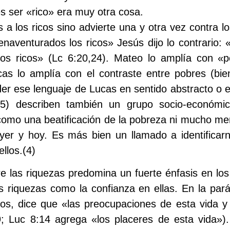
s ser «rico» era muy otra cosa.
a los ricos sino advierte una y otra vez contra lo
enaventurados los ricos» Jesús dijo lo contrario:
os ricos» (Lc 6:20,24). Mateo lo amplía con «po
cas lo amplía con el contraste entre pobres (bie
er ese lenguaje de Lucas en sentido abstracto o e
5) describen también un grupo socio-económic
como una beatificación de la pobreza ni mucho men
yer y hoy. Es más bien un llamado a identificar
ellos.
(4)
 las riquezas predomina un fuerte énfasis en los 
s riquezas como la confianza en ellas. En la par
nos, dice que «las preocupaciones de esta vida y 
 Luc 8:14 agrega «los placeres de esta vida»).