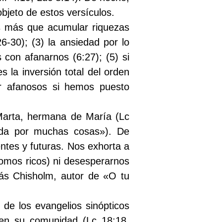
bjeto de estos versículos.
es más que acumular riquezas
26-30); (3) la ansiedad por lo
 con afanarnos (6:27); (5) si
 la inversión total del orden
er afanosos si hemos puesto
Marta, hermana de María (Lc
ada por muchas cosas»). De
tes y futuras. Nos exhorta a
somos ricos) ni desesperarnos
ás Chisholm, autor de «O tu
 de los evangelios sinópticos
 en su comunidad (Lc 18:18,