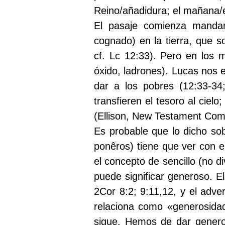
Reino/añadidura; el mañana/e
El pasaje comienza mandand
cognado) en la tierra, que s
cf. Lc 12:33). Pero en los 
óxido, ladrones). Lucas nos 
dar a los pobres (12:33-34;
transfieren el tesoro al ciel
(Ellison, New Testament Com
Es probable que lo dicho so
ponêros) tiene que ver con e
el concepto de sencillo (no d
puede significar generoso. E
2Cor 8:2; 9:11,12, y el adv
relaciona como «generosidad
sigue. Hemos de dar genero