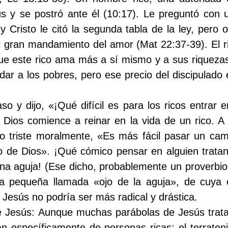
sús y se postró ante él (10:17). Le preguntó con 
y Cristo le citó la segunda tabla de la ley, pero o
gran mandamiento del amor (Mat 22:37-39). El r
ue este rico ama más a sí mismo y a sus riquezas 
ar a los pobres, pero ese precio del discipulado 
o y dijo, «¡Qué difícil es para los ricos entrar 
ue Dios comience a reinar en la vida de un rico. 
mo triste moralmente, «Es más fácil pasar un came
ino de Dios». ¡Qué cómico pensar en alguien trata
 una aguja! (Ese dicho, probablemente un proverbi
a pequeña llamada «ojo de la aguja», de cuya e
e Jesús no podría ser más radical y drástica.
de Jesús:
Aunque muchas parábolas de Jesús trat
 específicamente de personas ricas: el terrateni