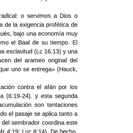
radical: o servimos a Dios o
de la exigencia profética de
spués, bajo una economía muy
mo el Baal de su tiempo. El
na esclavitud (Lc 16:13) y una
cen del arameo original del
o que uno se entrega» (Hauck,
ción contra el afán por los
ia (6:19-24). y esta segunda
 acumulación son tentaciones
do el pasaje se aplica tanto a
 del sembrador coordina este
Mr 4:19; Luc 8:14). De hecho,