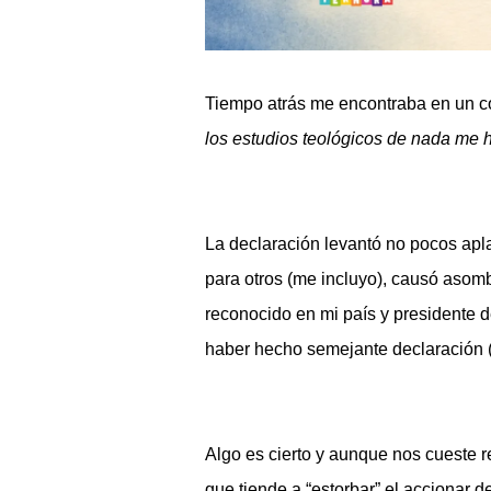
Tiempo atrás me encontraba en un con
los estudios teológicos de nada me 
La declaración levantó no pocos apla
para otros (me incluyo), causó asomb
reconocido en mi país y presidente d
haber hecho semejante declaración (
Algo es cierto y aunque nos cueste r
que tiende a “estorbar” el accionar d