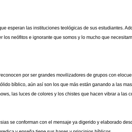
que esperan las instituciones teológicas de sus estudiantes. Adq
r los neófitos e ignorante que somos y lo mucho que necesitamo
s reconocen por ser grandes movilizadores de grupos con elocue
ólido bíblico, aún así son los que más están ganando a las mas
ows, las luces de colores y los chistes que hacen vibrar a las 
esias se conforman con el mensaje ya digerido y elaborado desd
predica y enseña tiene sus bases y principios bíblicos.