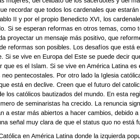
as mujeres, del celibato de los sacerdotes y del 
e recordar que todos los cardenales que estarán 
blo II y por el propio Benedicto XVI, los cardena
o. Si se esperan reformas en otros temas, como t
a proyectar un mensaje más positivo, que reforme
de reformas son posibles. Los desafíos que está en
 Si se vive en Europa del Este se puede decir que
 que es el Islam. Si se vive en América Latina es 
 neo pentecostales. Por otro lado la Iglesia católi
 que está en declive. Creen que el futuro del catol
de los católicos bautizados del mundo. En esta reg
 número de seminaristas ha crecido. La renuncia sig
an a estar más abiertos a hacer cambios, debido a 
una señal muy clara de que el status quo no está 
atólica en América Latina donde la izquierda populi