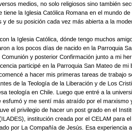
versos medios, no solo religiosos sino también se
que tiene la Iglesia Católica Romana en el mundo d
 y de su posición cada vez más abierta a la mode
on la Iglesia Católica, dónde tengo muchos amigo
aron a los pocos días de nacido en la Parroquia S
ra Comunión y posterior Confirmación junto a mi he
scencia participé en la Parroquia San Mateo de mi 
 comencé a hacer mis primeras tareas de trabajo so
tes de la Teología de la Liberación y de Los Crist
 teología en Chile. Luego que entré a la universid
e esfumó y me sentí más atraído por el marxismo y 
tuve el privilegio de hacer un post grado en el Inst
 (ILADES), institución creada por el CELAM para el
inado por La Compañía de Jesús. Esa experiencia 