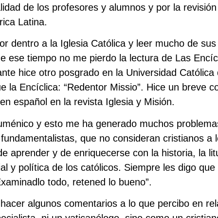
alidad de los profesores y alumnos y por la revisi
ica Latina.
r dentro a la Iglesia Católica y leer mucho de s
e ese tiempo no me pierdo la lectura de Las Encí
nte hice otro posgrado en la Universidad Católica
ue la Encíclica: “Redentor Missio”. Hice un breve c
n español en la revista Iglesia y Misión.
ecuménico y esto me ha generado muchos problem
undamentalistas, que no consideran cristianos a lo
 aprender y de enriquecerse con la historia, la litur
cial y política de los católicos. Siempre les digo que
“Examinadlo todo, retened lo bueno”.
hacer algunos comentarios a lo que percibo en rel
ecialista, ni un vaticanólogo, sino como un cristia