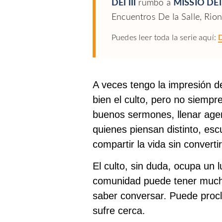
DEI III
rumbo a
MISSIO DEI
Encuentros De la Salle, Rion
Puedes leer toda la serie aquí:
D
A veces tengo la impresión d
bien el culto, pero no siemp
buenos sermones, llenar agen
quienes piensan distinto, esc
compartir la vida sin converti
El culto, sin duda, ocupa un 
comunidad puede tener mucha 
saber conversar. Puede procl
sufre cerca.