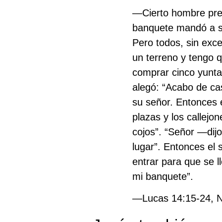
—Cierto hombre prep
banquete mandó a su 
Pero todos, sin exc
un terreno y tengo q
comprar cinco yunta
alegó: “Acabo de cas
su señor. Entonces e
plazas y los callejon
cojos”. “Señor —dij
lugar”. Entonces el 
entrar para que se l
mi banquete”.
—Lucas 14:15-24, Nu