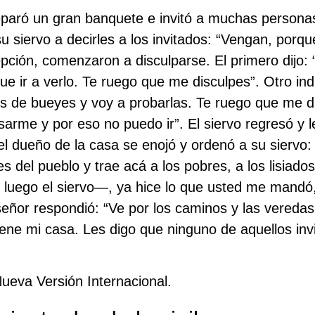
aró un gran banquete e invitó a muchas personas.
siervo a decirles a los invitados: “Vengan, porque 
epción, comenzaron a disculparse. El primero dijo
ue ir a verlo. Te ruego que me disculpes”. Otro in
s de bueyes y voy a probarlas. Te ruego que me di
arme y por eso no puedo ir”. El siervo regresó y l
l dueño de la casa se enojó y ordenó a su siervo: 
es del pueblo y trae acá a los pobres, a los lisiados
o luego el siervo—, ya hice lo que usted me mandó
señor respondió: “Ve por los caminos y las veredas,
lene mi casa. Les digo que ninguno de aquellos inv
eva Versión Internacional.