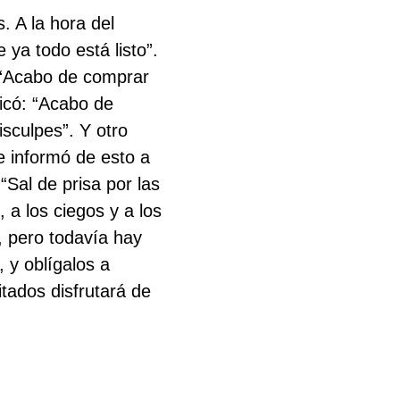
 A la hora del
ya todo está listo”.
: “Acabo de comprar
dicó: “Acabo de
sculpes”. Y otro
e informó de esto a
“Sal de prisa por las
, a los ciegos y a los
, pero todavía hay
 y oblígalos a
itados disfrutará de