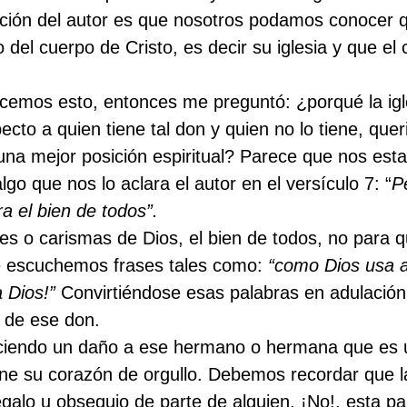
nción del autor es que nosotros podamos conocer q
 del cuerpo de Cristo, es decir su iglesia y que e
cemos esto, entonces me preguntó: ¿porqué la igl
cto a quien tiene tal don y quien no lo tiene, quer
 una mejor posición espiritual? Parece que nos es
go que nos lo aclara el autor en el versículo 7: “
P
a el bien de todos”.
nes o carismas de Dios, el bien de todos, no para q
e escuchemos frases tales como:
“como Dios usa a
a Dios!”
Convirtiéndose esas palabras en adulación
o de ese don.
iendo un daño a ese hermano o hermana que es u
lene su corazón de orgullo. Debemos recordar que l
egalo u obsequio de parte de alguien, ¡No!, esta pa