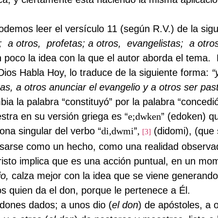
odemos leer el versículo 11 (según R.V.) de la si
;
a otros,
profetas; a otros,
evangelistas;
a otro
 poco la idea con la que el autor aborda el tema.
Dios Habla Hoy, lo traduce de la siguiente forma:
“
tas, a otros anunciar el evangelio y a otros ser pa
a la palabra “constituyó” por la palabra “concedió
stra en su versión griega es “
e;dwken
” (edoken) qu
ona singular del verbo “
di,dwmi
”
,
(didomi), (que 
[3]
esarse como un hecho, como una realidad observa
risto implica que es una acción puntual, en un mom
io,
calza mejor con la idea que se viene generando
s quien da el don, porque le pertenece a Él.
 dones dados; a unos dio (
el don
)
de apóstoles, a o