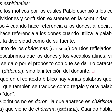
s espirituales”
.
los motivos por los cuales Pablo escribió a los co
ivisiones y confusión existentes en la comunidad.
erso 4 cuando hace referencia a los dones, al decir:
hace referencia a los dones cuando utiliza la pala
de la diversidad como de su fuente.
unto de los
chárismas
(
carisma,
) de Dios reflejado
descubrimos que los dones y los vocablos afines, v
e se da o por el propósito con que se da. Lo caracte
 (
dídomai
), sino la intención del donante.
[1]
ue en el contexto bíblico hay varias palabras qu
), que también se traduce como regalo y otra pala
 “don”.
 Corintios no es
döron,
la que aparece es
chárisma
a
) que viene de
chárisma
(
carisma,
). Cuando habl