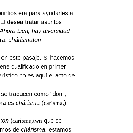
rintios era para ayudarles a
El desea tratar asuntos
Ahora bien, hay diversidad
bra:
chárismaton
s en este pasaje. Si hacemos
iene cualificado en primer
rístico no es aquí el acto de
e se traducen como “don”,
bra es
chárisma
(
carisma,
)
ton
(
carisma,twn
-que se
amos de
chárisma
, estamos