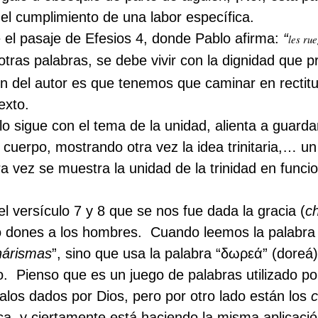
el cumplimiento de una labor específica.
el pasaje de Efesios 4, donde Pablo afirma:
“
les ru
otras palabras, se debe vivir con la dignidad que 
ión del autor es que tenemos que caminar en rect
exto.
o sigue con el tema de la unidad, alienta a guardar
cuerpo, mostrando otra vez la idea trinitaria,… un
a vez se muestra la unidad de la trinidad en funci
el versículo 7 y 8 que se nos fue dada la gracia (
ch
o dones a los hombres.
Cuando leemos la palabra 
hárismas
”, sino que usa la palabra “δωρεά” (doreá
o.
Pienso que es un juego de palabras utilizado por
alos dados por Dios, pero por otro lado están los
ca, y ciertamente está haciendo la misma aplicació