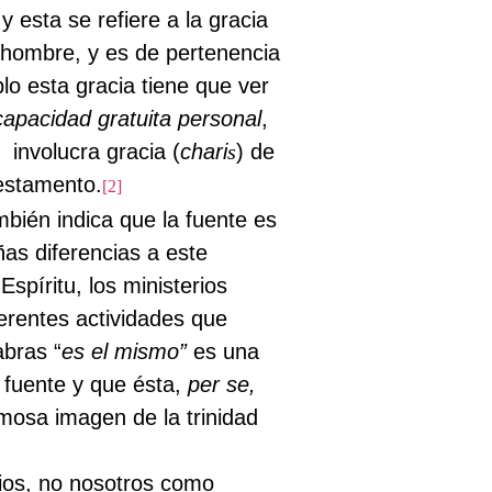
 y esta se refiere a la gracia
 hombre, y es de pertenencia
lo esta gracia tiene que ver
capacidad gratuita personal
,
involucra gracia (
chari
s
) de
Testamento.
[2]
mbién indica que la fuente es
ñas diferencias a este
spíritu, los ministerios
erentes actividades que
abras “
es el mismo”
es una
a fuente y que ésta,
per se,
mosa imagen de la trinidad
Dios, no nosotros como