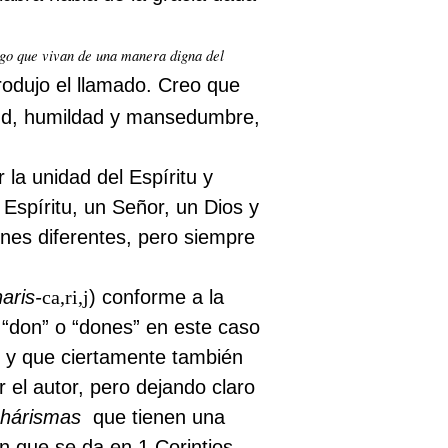
ego que vivan de una manera digna del
produjo el llamado. Creo que
itud, humildad y mansedumbre,
 la unidad del Espíritu y
 Espíritu, un Señor, un Dios y
ones diferentes, pero siempre
aris-
ca,ri,j
) conforme a la
“don” o “dones” en este caso
) y que ciertamente también
 el autor, pero dejando claro
chárismas
que tienen una
n que se da en 1 Corintios