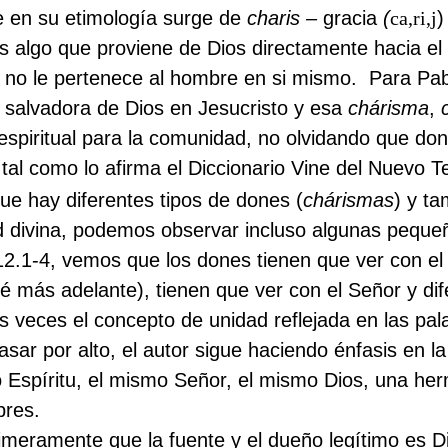
 en su etimología surge de
charis –
gracia
(
ca,ri,j
)
s algo que proviene de Dios directamente hacia el
 no le pertenece al hombre en si mismo.
Para Pab
n salvadora de Dios en Jesucristo y esa
chárisma
,
o espiritual para la comunidad, no olvidando que don
 tal como lo afirma el Diccionario Vine del Nuevo 
e hay diferentes tipos de dones (
chárismas
) y ta
ad divina, podemos observar incluso algunas peque
2.1-4, vemos que los dones tienen que ver con el E
é más adelante), tienen que ver con el Señor y dif
es veces el concepto de unidad reflejada en las pal
ar por alto, el autor sigue haciendo énfasis en l
 Espíritu, el mismo Señor, el mismo Dios, una her
bres.
rimeramente que la fuente y el dueño legítimo es 