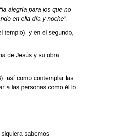
“la alegría para los que no
ando
en ella
día y noche
”
.
el templo), y en el segundo,
na de Jesús y su obra
8), así como contemplar las
r a las personas como él lo
i siquiera sabemos