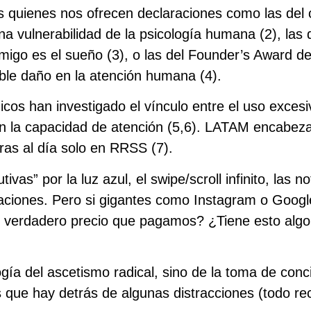
s quienes nos ofrecen declaraciones como las del
a vulnerabilidad de la psicología humana (
2)
, las
migo es el sueño (
3)
, o las del Founder’s Award d
ible daño en la atención humana (
4)
.
icos han investigado
el vínculo entre el uso exces
n la capacidad de atención (5,6)
. LATAM encabeza 
as al día solo en RRSS (7)
.
vas” por la luz azul, el swipe/scroll infinito, las 
aciones. Pero si gigantes como Instagram o Googl
el verdadero precio que pagamos? ¿Tiene esto algo
gía del ascetismo radical, sino de la toma de conc
s que hay detrás de algunas distracciones (todo r