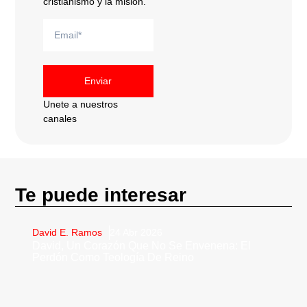
cristianismo y la misión.
Enviar
Unete a nuestros
canales
Te puede interesar
David E. Ramos
24 Abr 2026
David, Un Corazón Que No Se Envenena: El
Perdón Como Teología De Reino