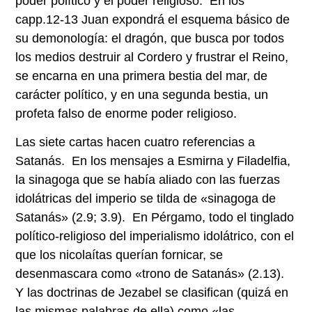
poder político y el poder religioso. En los
capp.12-13 Juan expondrá el esquema básico de
su demonología: el dragón, que busca por todos
los medios destruir al Cordero y frustrar el Reino,
se encarna en una primera bestia del mar, de
carácter político, y en una segunda bestia, un
profeta falso de enorme poder religioso.
Las siete cartas hacen cuatro referencias a
Satanás. En los mensajes a Esmirna y Filadelfia,
la sinagoga que se había aliado con las fuerzas
idolátricas del imperio se tilda de «sinagoga de
Satanás» (2.9; 3.9). En Pérgamo, todo el tinglado
político-religioso del imperialismo idolátrico, con el
que los nicolaítas querían fornicar, se
desenmascara como «trono de Satanás» (2.13).
Y las doctrinas de Jezabel se clasifican (quizá en
las mismas palabras de ella) como «las