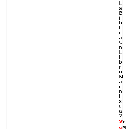
L
A
B
I
B
L
I
A
U
N
L
I
B
R
O
M
A
C
H
I
S
T
A
?
S
9
u
M