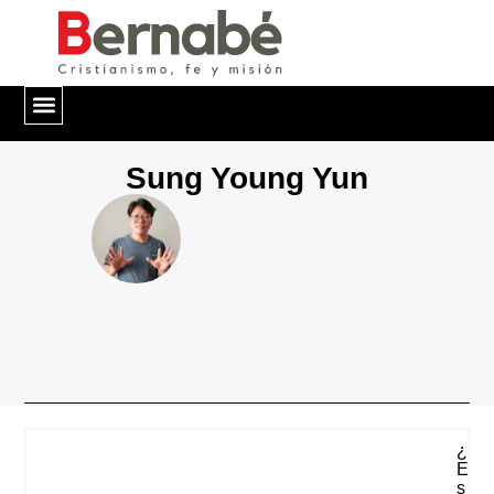
QUIÉNES SOMOS
Sung Young Yun
¿
E
S