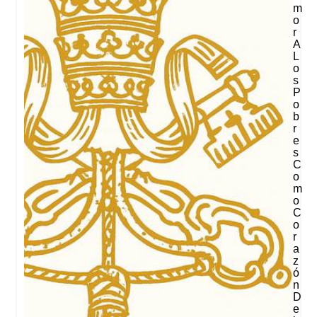
M
O
R
A
L
O
S
P
O
B
R
E
S
C
O
M
O
C
O
R
A
Z
Ó
N
D
E