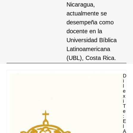
Nicaragua,
actualmente se
desempeña como
docente en la
Universidad Bíblica
Latinoamericana
(UBL), Costa Rica.
D
I
L
E
X
I
T
E
:
E
L
A