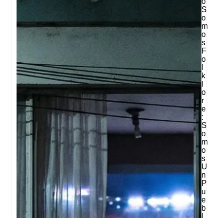
O
S
O
M
O
S
F
O
L
K
L
O
R
E
:
S
O
M
O
S
U
N
P
U
E
B
L