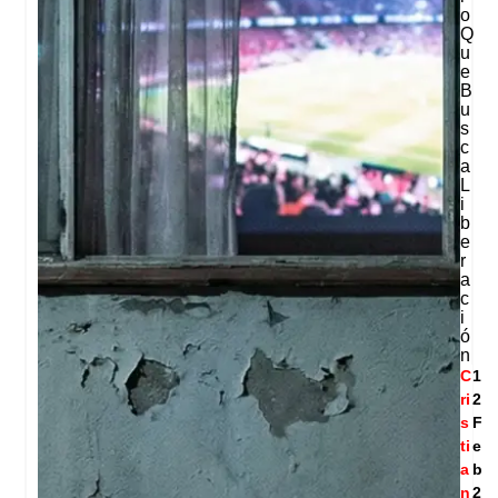
O
Q
U
E
B
U
S
C
A
L
I
B
E
R
A
C
I
Ó
N
C
1
ri
2
s
F
ti
e
a
b
n
2