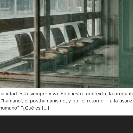
anidad está siempre viva. En nuestro contexto, la pregunta
o “humano”, el posthumanismo, y por el retorno —a la usan
o humano”. “¿Qué es […]