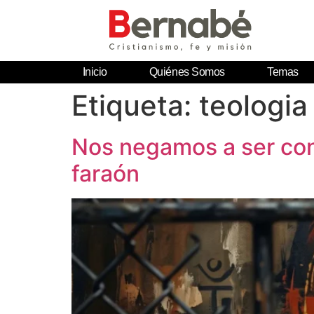
Inicio
Quiénes Somos
Temas
Etiqueta:
teologia
Nos negamos a ser con
faraón