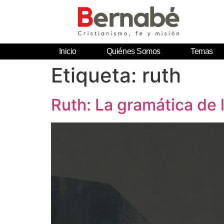
Inicio
Quiénes Somos
Temas
Etiqueta:
ruth
Ruth: La gramática de 