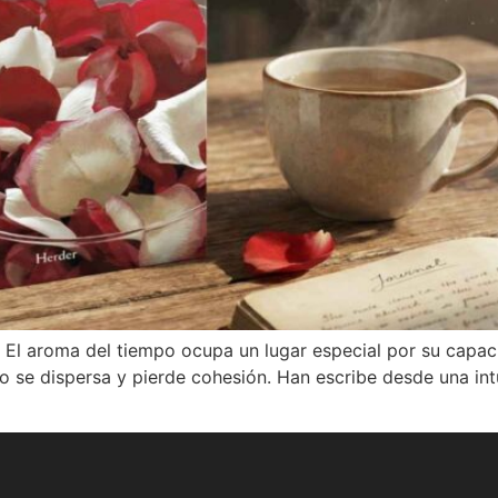
El aroma del tiempo ocupa un lugar especial por su capaci
po se dispersa y pierde cohesión. Han escribe desde una in