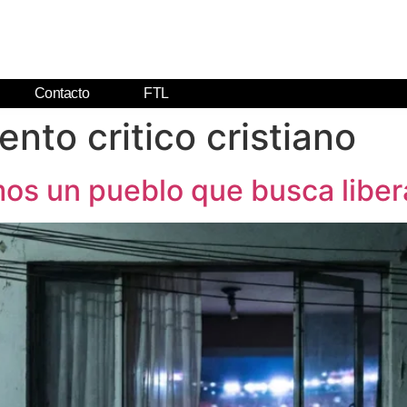
Contacto
FTL
nto critico cristiano
mos un pueblo que busca liber