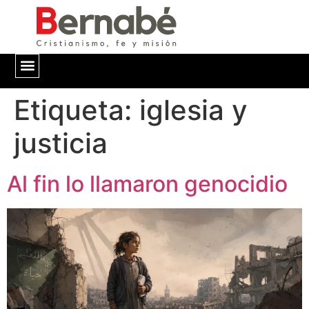
Etiqueta:
QUIÉNES SOMOS
iglesia y
justicia
Al fin lo llamaron genocidio