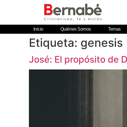
Inicio
Quiénes Somos
Temas
Etiqueta:
genesis
José: El propósito de D