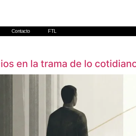
Contacto
FTL
ios en la trama de lo cotidian