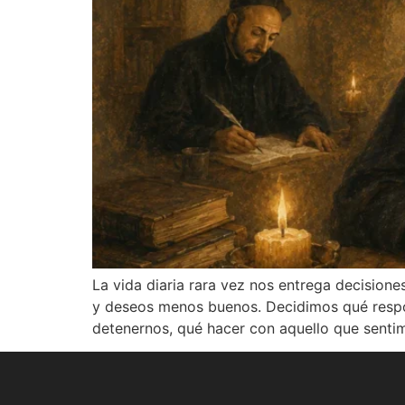
La vida diaria rara vez nos entrega decision
y deseos menos buenos. Decidimos qué respond
detenernos, qué hacer con aquello que senti