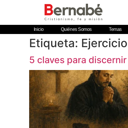
Inicio
Quiénes Somos
Temas
Etiqueta:
Ejercicio
5 claves para discernir