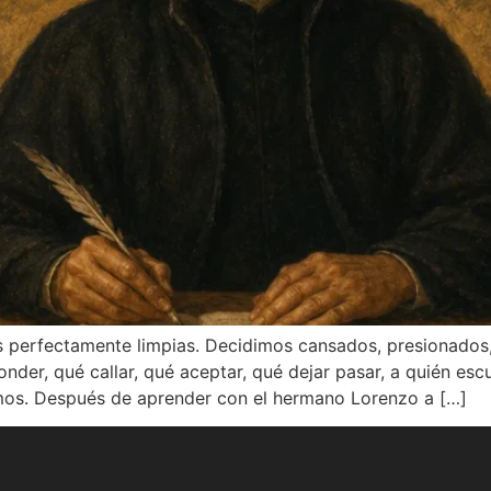
es perfectamente limpias. Decidimos cansados, presionados
er, qué callar, qué aceptar, qué dejar pasar, a quién esc
mos. Después de aprender con el hermano Lorenzo a […]