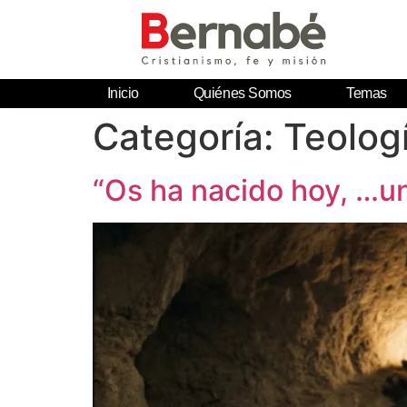
Inicio
Quiénes Somos
Temas
Categoría:
Teologí
“Os ha nacido hoy, …un