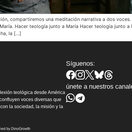
ión, compartiremos una meditación narrativa a dos voces. A
María. Hacer teología junto a María Hacer teología junto a 
ha, la […]
Síguenos:
únete a nuestros canal
lexión teológica desde América
confluyen voces diversas que
con la sociedad, la misión y la
gned by
DinoGrowth