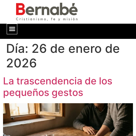
Día:
QUIÉNES SOMOS
26 de enero de
2026
La trascendencia de los
pequeños gestos