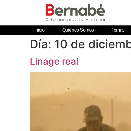
Inicio
Quiénes Somos
Temas
Día:
10 de diciem
Linage real