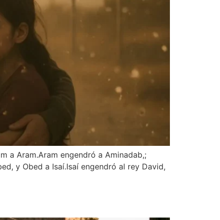
rom a Aram.Aram engendró a Aminadab,;
 y Obed a Isaí.Isaí engendró al rey David,