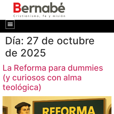
Día:
QUIÉNES SOMOS
27 de octubre
de 2025
La Reforma para dummies
(y curiosos con alma
teológica)