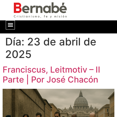
Día:
QUIÉNES SOMOS
23 de abril de
2025
Franciscus, Leitmotiv – II
Parte | Por José Chacón