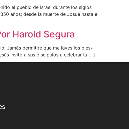
ido el pueblo de Israel durante los siglos
 350 años; desde la muerte de Josué hasta el
Por Harold Segura
tió: Jamás permitiré que me laves los pies»
ús invitó a sus discípulos a celebrar la […]
es