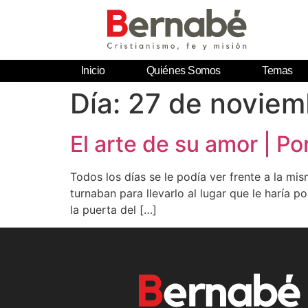
Inicio
Quiénes Somos
Temas
Día:
27 de noviem
El arte de su amor | P
Todos los días se le podía ver frente a la m
turnaban para llevarlo al lugar que le haría p
la puerta del […]